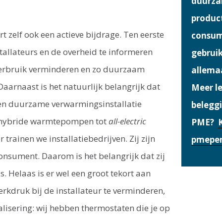
duurza
product
 zelf ook een actieve bijdrage. Ten eerste
consum
allateurs en de overheid te informeren
gebrui
everbruik verminderen en zo duurzaam
allemaa
aarnaast is het natuurlijk belangrijk dat
Meer le
 een duurzame verwarmingsinstallatie
belegg
, hybride warmtepompen tot
all-electric
PME?
rainen we installatiebedrijven. Zij zijn
pmepen
onsument. Daarom is het belangrijk dat zij
s. Helaas is er wel een groot tekort aan
erkdruk bij de installateur te verminderen,
alisering: wij hebben thermostaten die je op