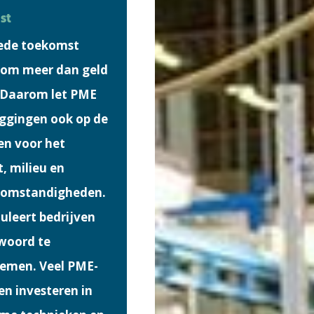
st
ede toekomst
 om meer dan geld
. Daarom let PME
eggingen ook op de
en voor het
, milieu en
somstandig­heden.
muleert bedrijven
woord te
emen. Veel PME-
en investeren in