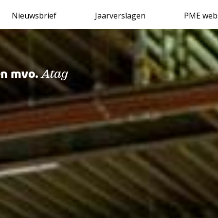
Delen via
Nieuwsbrief
Jaarverslagen
PME web
en mvo.
Atag