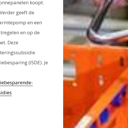
 zonnepanelen koopt.
 Verder geeft de
warmtepomp en een
atregelen en op de
et. Deze
steringssubsidie
ebesparing (ISDE). Je
iebesparende-
idies