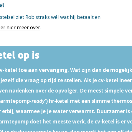
el
stelsel
ziet Rob straks wél wat
hij betaalt en
 er hier meer over
.
etel op is
 cv-ketel toe aan vervanging. Wat zijn dan de mogelij
jezelf die vraag op tijd te stellen. Als je cv-ketel ine
ven nadenken over de opvolger. De meest simpele ve
‘warmtepomp-
ready
’) hr-ketel met een slimme thermo
 erbij, waarmee je je water verwarmt. Duurzamer is 
mtepomp doet het meeste werk, de cv-ketel is er v
il je de duurzaamste keuze, dan wordt het een
all-ele