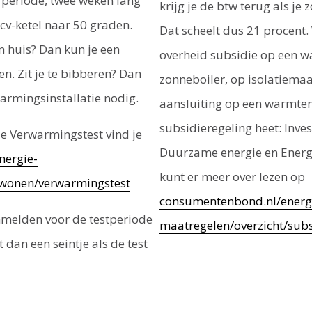
 periode, twee weken lang
krijg je de btw terug als je
cv-ketel naar 50 graden.
Dat scheelt dus 21 procent.
in huis? Dan kun je een
overheid subsidie op een 
 Zit je te bibberen? Dan
zonneboiler, op isolatiema
armingsinstallatie nodig.
aansluiting op een warmten
subsidieregeling heet: Inve
e Verwarmingstest vind je
Duurzame energie en Energi
nergie-
kunt er meer over lezen op
wonen/­verwarmingstest
consumentenbond.nl/energ
anmelden voor
de testperiode
maatregelen/overzicht/subs
gt
dan een seintje als de test