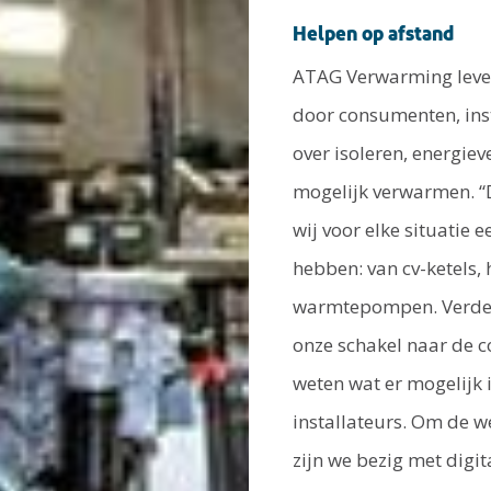
Helpen op afstand
ATAG Verwarming levert
door consumenten, inst
over isoleren, energi
mogelijk verwarmen. “D
wij voor elke situatie
hebben: van cv-ketels
warmtepompen. Verder t
onze schakel naar de c
weten wat er mogelijk i
installateurs. Om de w
zijn we bezig met digit