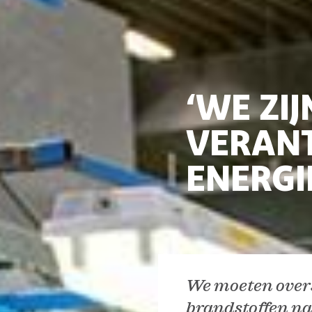
‘WE ZI
VERAN
ENERGI
We moeten overs
brandstoffen n