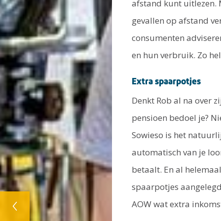
afstand kunt uitlezen.
gevallen op afstand ver
consumenten adviseren
en hun verbruik. Zo h
Extra spaarpotjes
Denkt Rob al na over zi
pensioen bedoel je? Niet
Sowieso is het natuurl
automatisch van je loon
betaalt. En al helemaal
spaarpotjes aan­gelegd
AOW wat extra ­inkoms