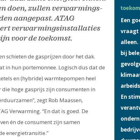
en doen, zullen verwarmings­
toekom
rden aangepast. ATAG
Een go
ert verwarmingsinstallaties
vraagt
zijn voor de toekomst.
alleen
bij bel
n schieten de gasprijzen door het dak.
gevolg
t in hun portemonnee. Logisch dus dat de
klimaat
-ketels en (hybride) warmtepompen heel
arbeid
r die hoge gasprijs zijn consumenten in
En ­sti
erduur­zamen”, zegt Rob Maassen,
verant
AG Verwarming. “En dat is goed. De
ondern
leven én de consument zijn samen
bedrijv
e energietransitie.”