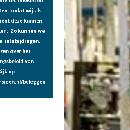
me technieken en
en, zodat wij als
ent deze kunnen
ken. Zo kunnen we
l iets bijdragen.
zen over het
ingsbeleid van
Kijk op
sioen.nl/beleggen