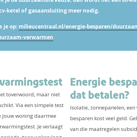
cv-ketel of gasaansluiting meer nodig.
s je op:
milieucentraal.nl/energie-besparen/duurza
-duurzaam-verwarmen
warmingstest
Energie bespa
dat betalen?
et toverwoord, maar niet
schikt. Via een simpele test
Isolatie, zonnepanelen, ee
 je jouw woning daarmee
besparen kost veel geld. Gel
warmingstest. Je verlaagt
van die maatregelen subsid