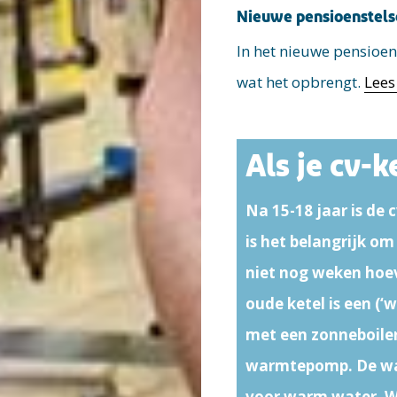
Nieuwe pensioenstels
In het nieuwe pensioen
wat het opbrengt.
Lees
Als je cv-k
Na 15-18 jaar is de
is het belangrijk om 
niet nog weken hoe
oude ketel is een (
met een zonneboiler
warmtepomp. De war
voor warm water. W