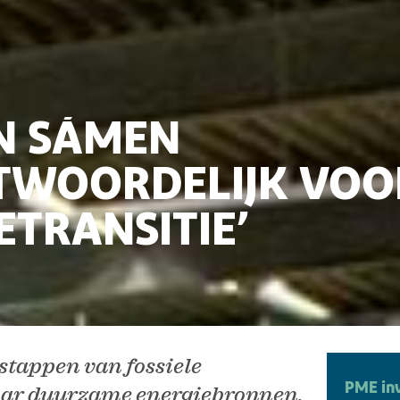
JN SÁMEN
TWOORDELIJK VOO
ETRANSITIE’
tappen van fossiele
PME inv
aar duurzame energiebronnen.