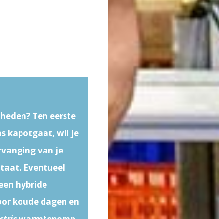
kheden? Ten eerste
ens kapotgaat, wil je
rvanging van je
staat. Eventueel
een hybride
oor koude dagen en
ctric
warmtepomp.