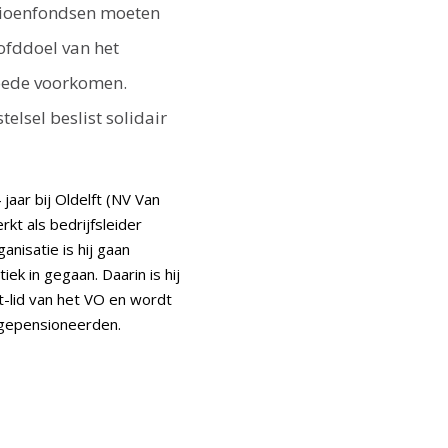
sioenfondsen moeten
ofddoel van het
moede voorkomen.
lsel beslist solidair
jaar bij Oldelft (NV Van
kt als bedrijfsleider
nisatie is hij gaan
iek in gegaan. Daarin is hij
nt-lid van het VO en wordt
e gepensioneerden.