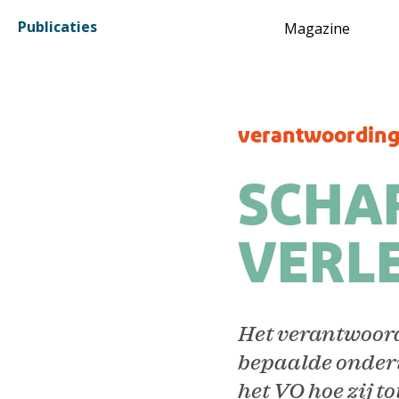
Inhoud
Publicaties
Magazine
verantwoordin
SCHA
VERL
Het verantwoord
bepaalde onderw
het VO hoe zij t