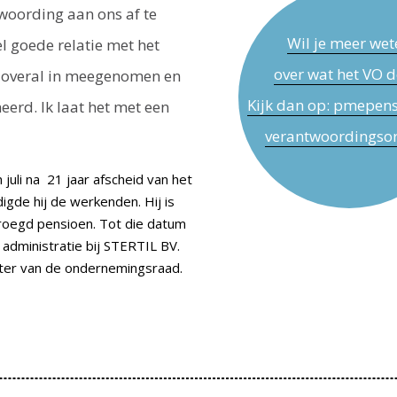
woording aan ons af te
Wil je meer wet
el goede relatie met het
over wat het VO d
 overal in meegenomen en
Kijk dan op: pmepens
eerd. Ik laat het met een
verantwoordingso
juli na 21 jaar afscheid van het
gde hij de werkenden. Hij is
roegd pensioen. Tot die datum
 admini­stratie bij STERTIL BV.
tter van de ondernemingsraad.