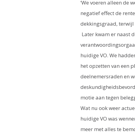
‘We voeren alleen de w
negatief effect de rent
dekkingsgraad, terwijl
Later kwam er naast 
verantwoordingsorgaan
huidige VO. We hadden 
het opzetten van een p
deelnemersraden en w
deskundigheidsbevord
motie aan tegen beleg
Wat nu ook weer actuee
huidige VO was wennen
meer met alles te bem