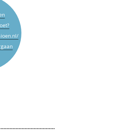
en
oet?
ioen.nl/
rgaan