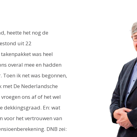
a
ad, heette het nog de
estond uit 22
 takenpakket was heel
ons overal mee en hadden
. Toen ik net was begonnen,
k met De Nederlandsche
 vroegen ons af of het wel
 dekkingsgraad. En: wat
n voor het vertrouwen van
ensioenberekening. DNB zei: