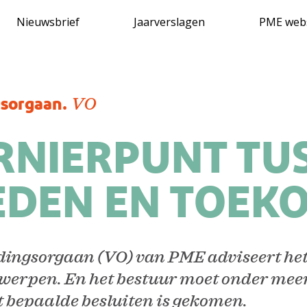
Delen via
Nieuwsbrief
Jaarverslagen
PME web
gsorgaan.
VO
RNIERPUNT TU
EDEN EN TOEK
ings­­orgaan (VO) van PME ­adviseert het
erpen. En het ­bestuur moet onder meer
ot bepaalde ­besluiten is gekomen.