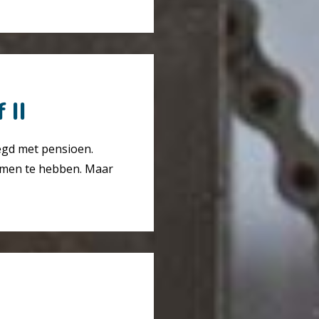
 II
oegd met pensioen.
emen te hebben. Maar