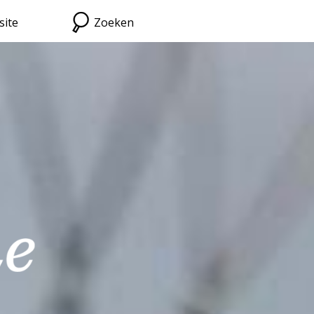
site
Zoeken