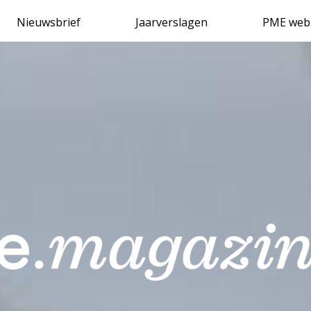
Delen via
Nieuwsbrief
Jaarverslagen
PME web