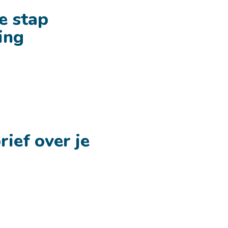
e stap
ing
ief over je