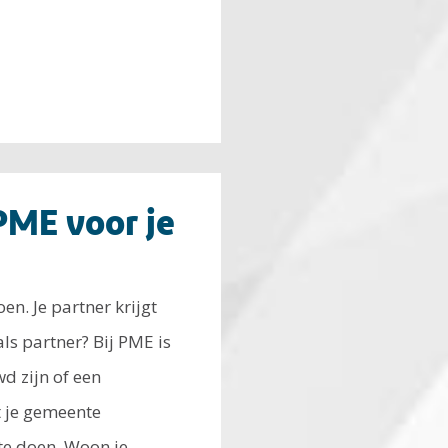
 PME voor je
n. Je partner krijgt
als partner? Bij PME is
d zijn of een
t je gemeente
 te doen. Woon je