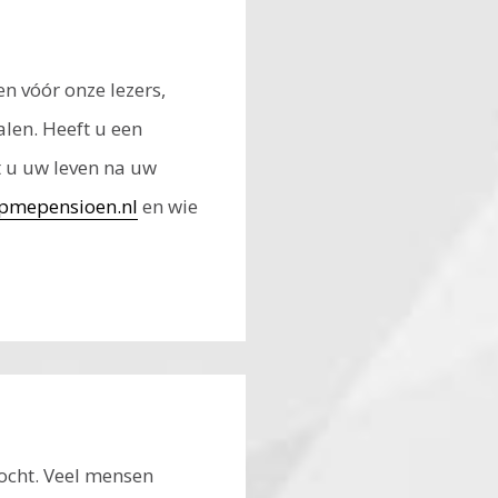
n vóór onze lezers,
len. Heeft u een
t u uw leven na uw
mepensioen.nl
en wie
ocht. Veel mensen