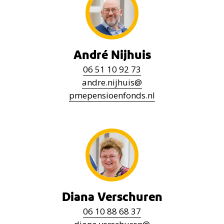
André Nijhuis
06
51 10 92 73
andre.nijhuis
@
pmepensioenfonds.nl
Diana Verschuren
06
10 88 68 37