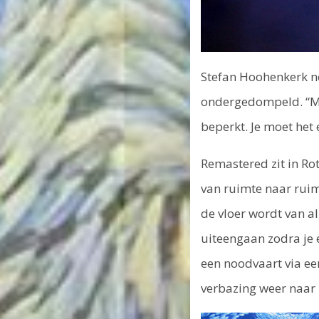
Stefan Hoohenkerk no
ondergedompeld. “Maa
beperkt. Je moet het
Remastered zit in R
van ruimte naar rui
de vloer wordt van al
uiteengaan zodra je 
een noodvaart via ee
verbazing weer naar b