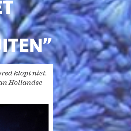
ET
ITEN”
red klopt niet.
van Hollandse