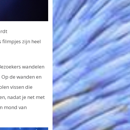
ordt
filmpjes zijn heel
Bezoekers wandelen
n. Op de wanden en
olen vissen die
en, nadat je net met
pen mond van