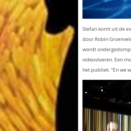
Stefan komt uit de 
door Robin Groenveld
wordt ondergedompeld
videovloeren. Een mo
het publiek. “En we w