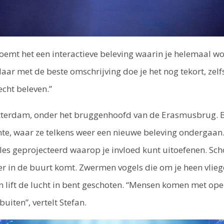
emt het een interactieve beleving waarin je helemaal w
r met de beste omschrijving doe je het nog tekort, zelfs 
 echt beleven.”
otterdam, onder het bruggenhoofd van de Erasmusbrug. 
mte, waar ze telkens weer een nieuwe beleving ondergaa
les geprojecteerd waarop je invloed kunt uitoefenen. Sch
er in de buurt komt. Zwermen vogels die om je heen vlieg
n lift de lucht in bent geschoten. “Mensen komen met o
uiten”, vertelt Stefan.