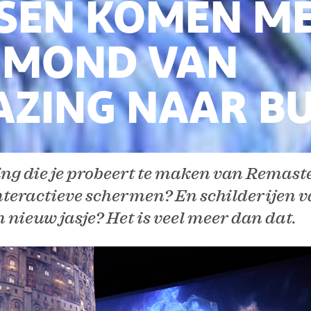
SEN KOMEN M
 MOND VAN
AZING NAAR BU
ing die je probeert te maken van Remaste
teractieve schermen? En schilderijen 
 nieuw jasje? Het is veel meer dan dat.