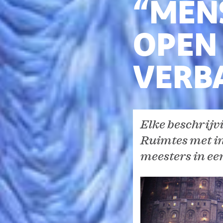
“MEN
OPEN
VERB
Elke beschrijv
Ruimtes met in
meesters in een