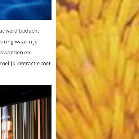
at werd bedacht
aring waarin je
deowanden en
elijk interactie met