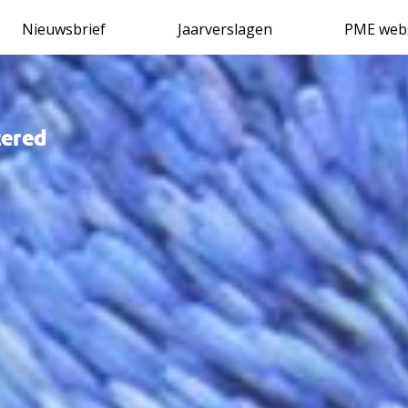
Delen via
Nieuwsbrief
Jaarverslagen
PME web
tered