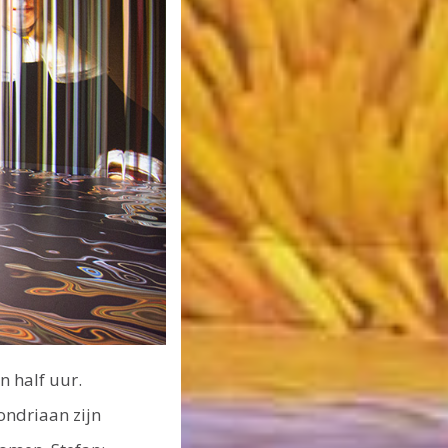
n half uur.
ondriaan zijn