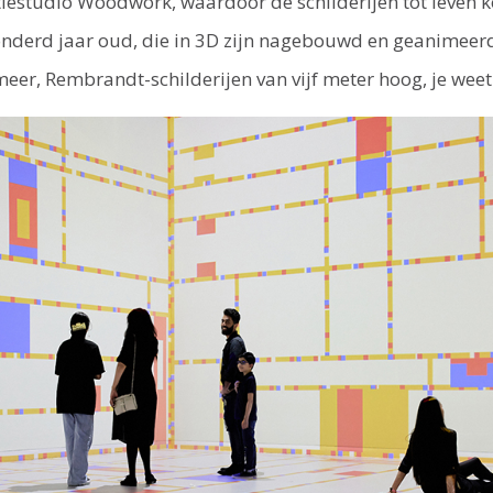
estudio Woodwork, waardoor de schilderijen tot leven k
honderd jaar oud, die in 3D zijn nagebouwd en geanimeerd
r, Rembrandt-schilderijen van vijf meter hoog, je weet ec