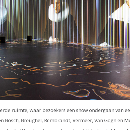
 vierde ruimte, waar bezoekers een show ondergaan van ee
oen Bosch, Breughel, Rembrandt, Vermeer, Van Gogh en M