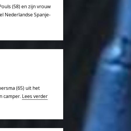
uls (58) en zijn vrouw
eel Nederlandse Spanje-
ersma (65) uit het
n camper.
Lees verder