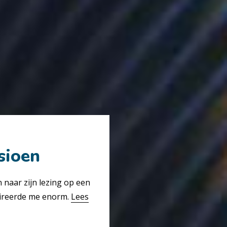
sioen
naar zijn lezing op een
pireerde me enorm.
Lees