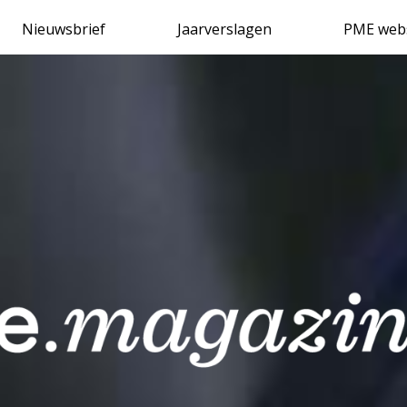
Delen via
Nieuwsbrief
Jaarverslagen
PME web