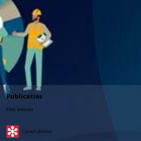
Publicaties
PME Website
CurvePublisher